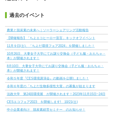
過去のイベント
農業と脱炭素の未来へ｜ソーラーシェアリング活動報告
【開催報告】「ちよエコヒーロー宣言」キックオフイベント
11月９日(土)、「ちよだ環境フェア2024」を開催しました！
10月26日、大妻女子大学にてお譲り交換会（子ども服・おもちゃ・
本）が開催されます！
8月10日、大妻女子大学にてお譲り交換会（子ども服・おもちゃ・
本）が開催されます！
令和５年度『CES環境講演会』の動画を公開しました！
令和６年度の「ちよだ生物多様性大賞」の募集が始まります
法政大学 第24回環境展 が開催されます！2023年11月15日~24日
CESエコフェア2023 を開催します! 10/21(土)
中小企業者向け 脱炭素経営セミナー のお知らせ！