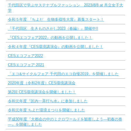
千代田区で学ぶサステナブルファッション 2023/8/8 at 共立女子大
学
令和５年度 『ちよだ 生物多様性大賞』募集スタート！
『千代田区 生きものさがし2023（春編）』開催中!!
『CESエコフェア2022』の動画を公開しました！
令和４年度『CES環境講演会』の動画を公開しました！
CESエコフェア2022
CESエコフェア 2021
「エコ&サイクルフェア 千代田のエコ自慢2019」を開催しました
2020年度（令和2年度）CES環境講演会
第2回 CES環境講演会を開催しました！
令和元年度『区内一斉打ち水』に参加しました
令和元年度 ちよだ環境まつりを開催しました
平成30年度『大都会の中のミクロワールドを観察しよう―初春の巻
―』を開催しました