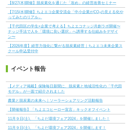
【8/27(木)開催】脱炭素化を通じた「攻め」の経営改善セミナー
【7/15(水)開催】ちよエコ企業交流会「中小企業がCO₂の見える化や
ってみたのリアル」
【千代田区の学生×企業で考える】ちよエコナッジ共創ラボ開催〜
ナッジ手法で人を「環境に良い選択」へ誘導する仕組みをデザイ
ン〜
【2026年度】経営力強化に繋がる脱炭素経営｜ちよエコ未来企業ス
クール申込受付中
イベント報告
【メディア掲載】保険毎日新聞に、脱炭素と地域活性化の「千代田
モデル」が一面で紹介されました
農業と脱炭素の未来へ｜ソーラーシェアリング活動報告
【開催報告】「ちよエコヒーロー宣言」キックオフイベント
11月９日(土)、「ちよだ環境フェア2024」を開催しました！
11月９日(土)、「ちよだ環境フェア2024」を開催します！