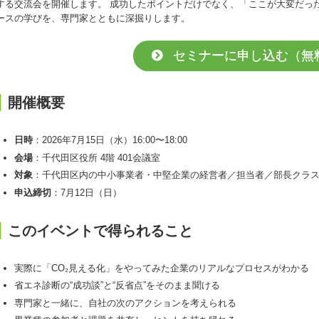
する交流会を開催します。 成功したポイントだけでなく、「ここが大変だっ
ースの学びを、専門家とともに深掘りします。
セミナーに申し込む（無
開催概要
日時
：2026年7月15日（水）16:00〜18:00
会場
：千代田区役所 4階 401会議室
対象
：千代田区内の中小事業者・中堅企業の経営者／担当者／部長クラ
申込締切
：7月12日（日）
このイベントで得られること
実際に「CO₂見える化」をやってみた企業のリアルなプロセスがわかる
省エネ診断の“成功談”と“反省点”をそのまま聞ける
専門家と一緒に、自社の次のアクションを考えられる