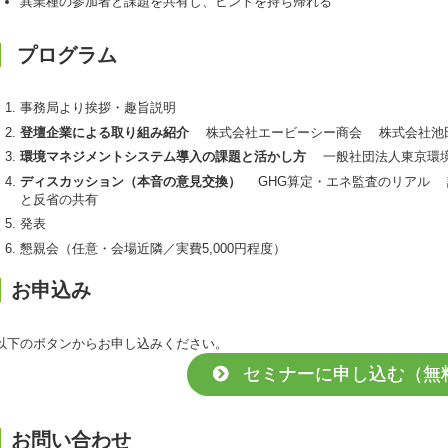
異業種の参加者と課題を共有し、ヒントを持ち帰れる
プログラム
事務局より挨拶・趣旨説明
登壇企業による取り組み紹介
株式会社エービーシー商会 株式会社池
環境マネジメントシステム導入の課題と活かし方
一般社団法人東京環境
ディスカッション（本音の意見交換）
GHG算定・エネ監査のリアル 
と反省の共有
発表
懇親会（任意・会場近隣／実費5,000円程度）
お申込み
以下のボタンからお申し込みください。
セミナーに申し込む（無
お問い合わせ