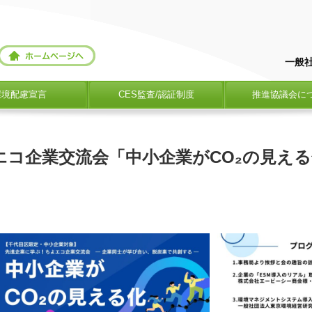
一般
環境配慮宣言
CES監査/認証制度
推進協議会に
ちよエコ企業交流会「中小企業がCO₂の見