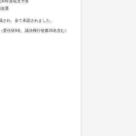
30年度収支予算
員改選
議され、全て承認されました。
（委任状9名、議決権行使書26名含む）