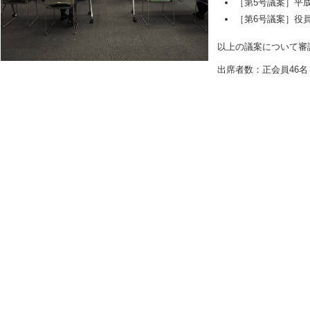
［第5号議案］平成
［第6号議案］役
以上の議案について審
出席者数：正会員46名