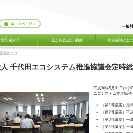
一般
環境配慮宣言
CES監査/認証制度
推進協議会に
協議会とは
団法人 千代田エコシステム推進協議会定時
平成30年5月31日(木
エコシステム推進協議
［第1号議案］定
［第2号議案］平成
［第3号議案］平
［第4号議案］平成