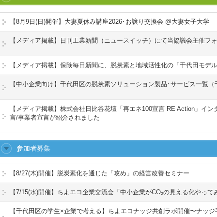
【8月9日(日)開催】大妻夏休み講座2026･お譲り交換会 @大妻女子大学
【メディア掲載】日刊工業新聞（ニュースイッチ）にて当協議会主催フ
【メディア掲載】保険毎日新聞に、脱炭素と地域活性化の「千代田モデ
【中小企業向け】千代田区の脱炭素ソリューション製品･サービス一覧（
【メディア掲載】株式会社日比谷花壇「再エネ100宣言 RE Action」
言/事業者宣言が紹介されました
参加者募集
【8/27(木)開催】脱炭素化を通じた「攻め」の経営改善セミナー
【7/15(水)開催】ちよエコ企業交流会「中小企業がCO₂の見える化やっ
【千代田区の学生×企業で考える】ちよエコナッジ共創ラボ開催〜ナッジ