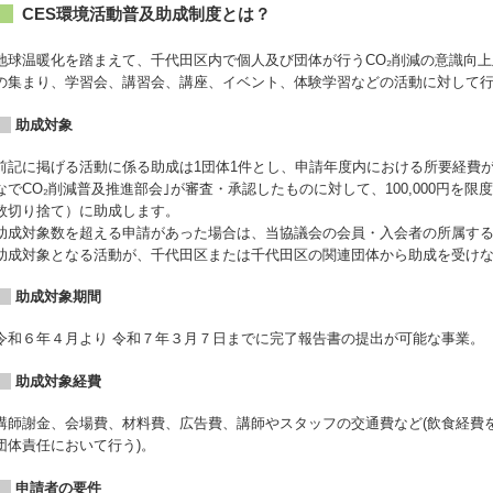
CES環境活動普及助成制度とは？
地球温暖化を踏まえて、千代田区内で個人及び団体が行うCO₂削減の意識向上
の集まり、学習会、講習会、講座、イベント、体験学習などの活動に対して
助成対象
前記に掲げる活動に係る助成は1団体1件とし、申請年度内における所要経費が5
なでCO₂削減普及推進部会｣が審査・承認したものに対して、100,000円を限度
数切り捨て）に助成します。
助成対象数を超える申請があった場合は、当協議会の会員・入会者の所属す
助成対象となる活動が、千代田区または千代田区の関連団体から助成を受け
助成対象期間
令和６年４月より 令和７年３月７日までに完了報告書の提出が可能な事業。
助成対象経費
講師謝金、会場費、材料費、広告費、講師やスタッフの交通費など(飲食経費を
団体責任において行う)。
申請者の要件