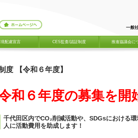
一般
環境配慮宣言
CES監査/認証制度
推進協議会に
制度 【令和６年度】
令和６年度の募集を開
千代田区内でCO₂削減活動や、SDGsにおける
人に活動費用を助成します！