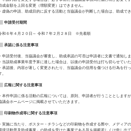
助成金額を上回る変更（増額変更）はできません。
・虚偽の申請、助成目的に反する活動と当協議会が判断した場合は、助成で
申請受付期間
令和６年４月２０日～ 令和７年２月２８日 ※先着順
承認に係る注意事項
・申請受付後、当協議会が審査し、助成承認の可否は申請者に文書で通知し
・当該助成事業年度予算に達した場合は、以後の申請受付は打ち切らせてい
・承認後、内容が著しく変更されたり、当協議会の信用を傷つける行為を行
す。
広報に関する注意事項
・本件申請に係る活動の広報については、原則、申請者が行うこととします
協議会ホームページに掲載させていただきます。
印刷物作成等に関する注意事項
・実施に当たり、ポスター・チラシなどの印刷物を作成する際や、メディアの
環境活動普及助成事業」の助成を受けた事業である旨を掲載若しくは申し出