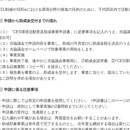
CO₂削減やSDGsにおける環境分野の推進の目的のために、千代田区内で活
申請から助成金交付までの流れ
（１）「CES環境活動普及助成事業申請書」に必要事項を記入のうえ、当協議
提出可)
（２）当協議会で申請内容を審査し、助成の可否並びに助成金額を決定のう
（３）当協議会ホームページで対象事業の周知をします。
（４）事業実施
（５）事業終了後、速やかに当協議会事務局に、①助成金請求書、②｢CES環
に係る証拠書類（コピー可）を提出してください。
（６）報告書を審査の上、助成金を交付します。審査に当たり、提出してい
はご説明を求める場合があります。
申請に係る注意事項
・申請に際しては所定の申請書を使用してください。（申請書はこのページ
・申請は、原則として事業実施の2週間前までに行ってください。
・申請書の受付は、先着順とします。
・記入漏れや不備がある場合は、再度提出をお願いすることがあります。
・助成対象事業は単年度で完了するものとし、次年度も継続する場合は新た
・申請内容を変更する場合は、必ず事前に当協議会事務局に届け出が必要で