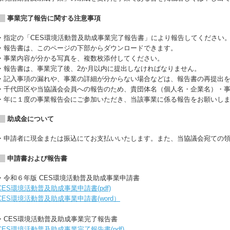
事業完了報告に関する注意事項
・指定の「CES環境活動普及助成事業完了報告書」により報告してください
・報告書は、このページの下部からダウンロードできます。
・事業内容が分かる写真を、複数枚添付してください。
・報告書は、事業完了後、2か月以内に提出しなければなりません。
・記入事項の漏れや、事業の詳細が分からない場合などは、報告書の再提出
・千代田区や当協議会会員への報告のため、貴団体名（個人名・企業名）・
・年に１度の事業報告会にご参加いただき、当該事業に係る報告をお願いし
助成金について
・申請者に現金または振込にてお支払いいたします。また、当協議会宛ての
申請書および報告書
・令和６年版 CES環境活動普及助成事業申請書
CES環境活動普及助成事業申請書(pdf)
CES環境活動普及助成事業申請書(word）
・CES環境活動普及助成事業完了報告書
CES環境活動普及助成事業完了報告書(pdf)